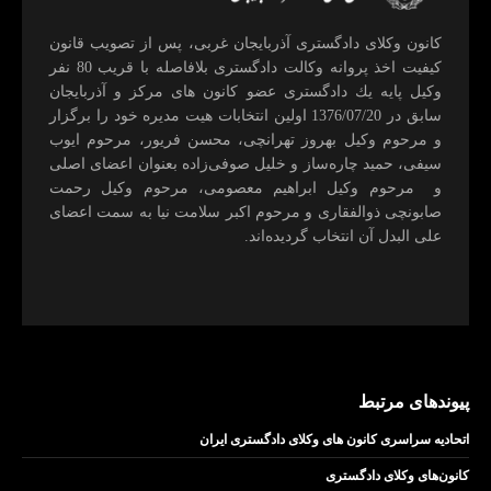
كانون وكلای دادگستری آذربايجان غربی، پس از تصويب قانون
كيفيت اخذ پروانه وكالت دادگستری بلافاصله با قريب 80 نفر
وكيل پايه يك دادگستری عضو كانون های مركز و آذربايجان
سابق در 1376/07/20 اولين انتخابات هيت مديره خود را برگزار
و مرحوم وکیل بهروز تهرانچی، محسن فريور، مرحوم ايوب
سيفی، حميد چاره‌ساز و خليل صوفی‌زاده بعنوان اعضای اصلی
و مرحوم وکیل ابراهيم معصومی، مرحوم وکیل رحمت
صابونچی ذوالفقاری و مرحوم اكبر سلامت نيا به سمت اعضای
علی البدل آن انتخاب گرديده‌اند.
پیوندهای مرتبط
اتحادیه سراسری کانون های وکلای دادگستری ایران
کانون‌های وکلای دادگستری