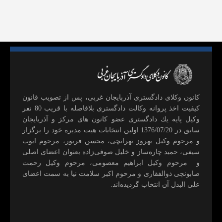
كانون وكلای دادگستری آذربايجان غربی، پس از تصويب قانون
كيفيت اخذ پروانه وكالت دادگستری بلافاصله با قريب 80 نفر
وكيل پايه يك دادگستری عضو كانون های مركز و آذربايجان
سابق در 1376/07/20 اولين انتخابات هيت مديره خود را برگزار
و مرحوم وکیل بهروز تهرانچی، محسن فريور، مرحوم ايوب
سيفی، حميد چاره‌ساز و خليل صوفی‌زاده بعنوان اعضای اصلی
و مرحوم وکیل ابراهيم معصومی، مرحوم وکیل رحمت
صابونچی ذوالفقاری و مرحوم اكبر سلامت نيا به سمت اعضای
علی البدل آن انتخاب گرديده‌اند.