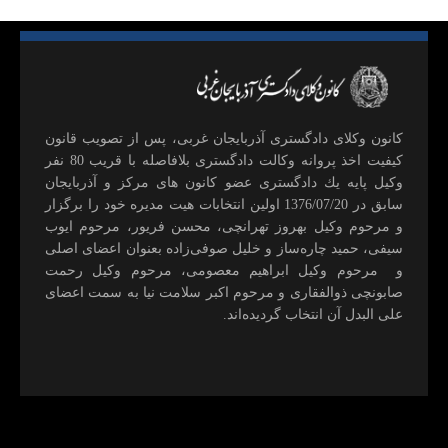
كانون وكلای دادگستری آذربايجان غربی، پس از تصويب قانون
كيفيت اخذ پروانه وكالت دادگستری بلافاصله با قريب 80 نفر
وكيل پايه يك دادگستری عضو كانون های مركز و آذربايجان
سابق در 1376/07/20 اولين انتخابات هيت مديره خود را برگزار
و مرحوم وکیل بهروز تهرانچی، محسن فريور، مرحوم ايوب
سيفی، حميد چاره‌ساز و خليل صوفی‌زاده بعنوان اعضای اصلی
و مرحوم وکیل ابراهيم معصومی، مرحوم وکیل رحمت
صابونچی ذوالفقاری و مرحوم اكبر سلامت نيا به سمت اعضای
علی البدل آن انتخاب گرديده‌اند.