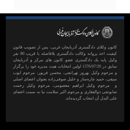
كانون وكلای دادگستری آذربايجان غربی، پس از تصويب قانون
كيفيت اخذ پروانه وكالت دادگستری بلافاصله با قريب 80 نفر
وكيل پايه يك دادگستری عضو كانون های مركز و آذربايجان
سابق در 1376/07/20 اولين انتخابات هيت مديره خود را برگزار
و مرحوم وکیل بهروز تهرانچی، محسن فريور، مرحوم ايوب
سيفی، حميد چاره‌ساز و خليل صوفی‌زاده بعنوان اعضای اصلی
و مرحوم وکیل ابراهيم معصومی، مرحوم وکیل رحمت
صابونچی ذوالفقاری و مرحوم اكبر سلامت نيا به سمت اعضای
علی البدل آن انتخاب گرديده‌اند.