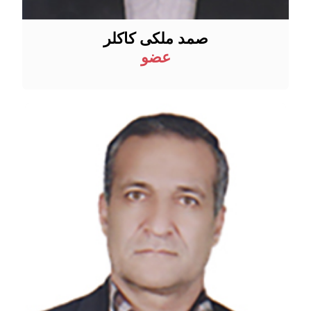
صمد ملکی کاکلر
عضو