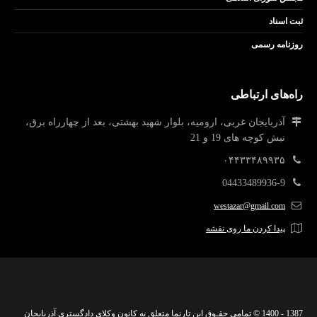
ثبت اسناد
روزنامه رسمی
راه‌های ارتباطی
آذربایجان غربی، ارومیه، بلوار شهید بهشتی، بعد از چهارراه برق،
نبش کوچه های 19 و 21
۰۴۴۳۳۴۸۹۹۳۵
04433489936-9
westazar@gmail.com
پیدا کردن ما روی نقشه
1387 - 1400 © تمامی حقـوق این تارنما متعلق به کانون وکلای دادگستری آذربایجان