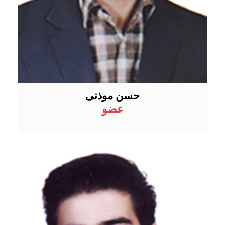
حسن موذنی
عضو