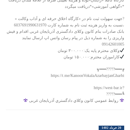
کارگاه کاملا «رایگان»بوده و هزینه تعیینی صرفا از علاقه مندان دریافت
*«گواهی آموزشی»*دریافت میگردد
?جهت سهولت ثبت نام در «کارگاه اخلاق حرفه ای و آداب وکالت »
،نسبت به واریز هزینه ثبت نام به شماره کارت 6037691990631970
بانک صادرات بنام کانون وکلای دادگستری آذربایجان غربی اقدام و فیش
واریزی را به شماره ذیل در پیام رسان واتس اپ ارسال نمایند
09142601005
وکلای محترم پایه یک:۳۰۰.۰۰۰ تومان
کاراموزان محترم:۱۵۰.۰۰۰ تومان
┏━━━?????━━━┓
‏?https://west-bar.ir
┗━━━?????
روابط عمومي كانون وكلاي دادگستري آذربايجان غربی
20 خرداد 1402