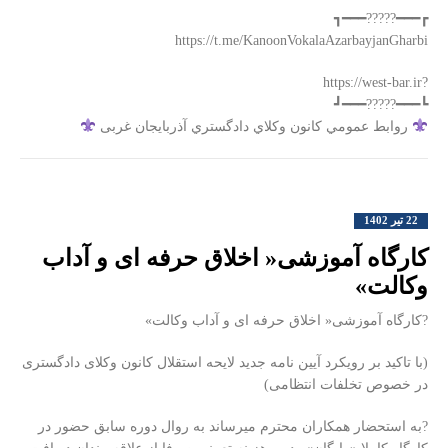
┏━━━?????━━━┓
‏?https://west-bar.ir
┗━━━?????━━━┛
روابط عمومي كانون وكلاي دادگستري آذربايجان غربی
22 تیر 1402
کارگاه آموزشی« اخلاق حرفه ای و آداب
وکالت»
?کارگاه آموزشی« اخلاق حرفه ای و آداب وکالت»
(با تاکید بر رویکرد آیین نامه جدید لایحه استقلال کانون وکلای دادگستری
در خصوص تخلفات انتظامی)
?به استحضار همکاران محترم میرساند به روال دوره سابق حضور در