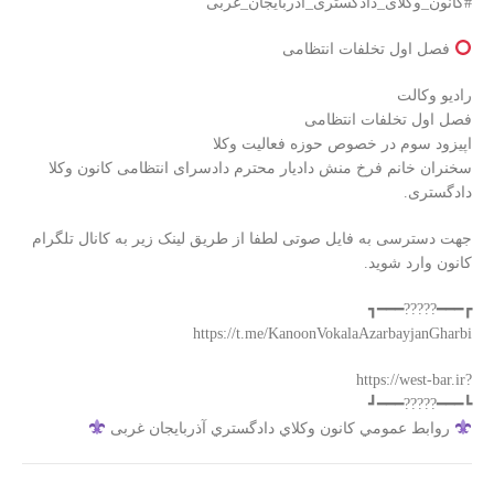
#کانون_وکلای_دادگستری_آذربایجان_غربی
فصل اول تخلفات انتظامی
رادیو وکالت
فصل اول تخلفات انتظامی
اپیزود سوم در خصوص حوزه فعالیت وکلا
سخنران خانم فرخ منش دادیار محترم دادسرای انتظامی کانون وکلا
دادگستری.
جهت دسترسی به فایل صوتی لطفا از طریق لینک زیر به کانال تلگرام
کانون وارد شوید.
┏━━━?????━━━┓
‏?https://west-bar.ir
┗━━━?????━━━┛
روابط عمومي كانون وكلاي دادگستري آذربايجان غربی