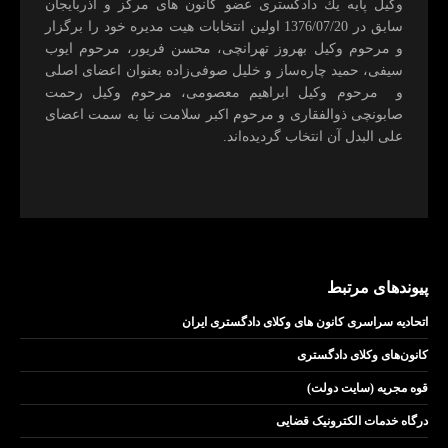
وكيل پايه يك دادگستری عضو كانون های مركز و آذربايجان
سابق در 1376/07/20 اولين انتخابات هيت مديره خود را برگزار
و مرحوم وکیل بهروز تهرانچی، محسن فريور، مرحوم ايوب
سيفی، حميد چاره‌ساز و خليل صوفی‌زاده بعنوان اعضای اصلی
و مرحوم وکیل ابراهيم معصومی، مرحوم وکیل رحمت
صابونچی ذوالفقاری و مرحوم اكبر سلامت نيا به سمت اعضای
علی البدل آن انتخاب گرديده‌اند.
پیوندهای مرتبط
اتحادیه سراسری کانون های وکلای دادگستری ایران
کانون‌های وکلای دادگستری
قوه مجریه (سایت دولت)
درگاه خدمات الکترونیک قضایی