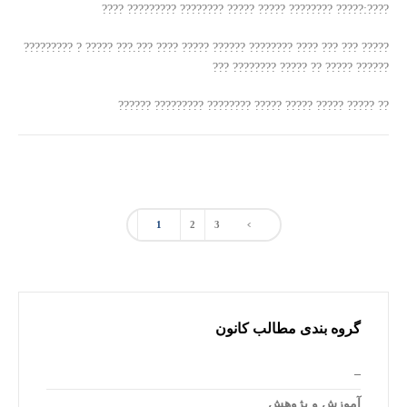
????:????? ???????? ????? ????? ???????? ????????? ????
????? ??? ??? ???? ???????? ?????? ????? ???? ???.??? ????? ? ?????????
?????? ????? ?? ????? ???????? ???
?? ????? ????? ????? ????? ???????? ????????? ??????
1
2
3
گروه بندی مطالب کانون
–
آموزش و پژوهش