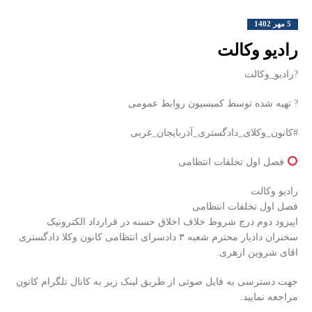
5 مهر 1402
رادیو وکالت
?رادیو_وکالت
? تهیه شده توسط کمیسیون روابط عمومی
#کانون_وکلای_دادگستری_آذربایجان_غربی
فصل اول تخلفات انتظامی
رادیو وکالت
فصل اول تخلفات انتظامی
اپیزود دوم درج شروط خلاف اخلاق حسنه در قرارداد الکترونیک
سخنران دادیار محترم شعبه ۳ دادسرای انتظامی کانون وکلا دادگستری
اقای شروین ازهری.
جهت دسترسی به فایل صوتی از طریق لینک زیر به کانال تلگرام کانون
مراجعه نمایید.