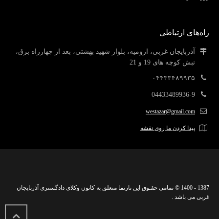
راه‌های ارتباطی
آذربایجان غربی، ارومیه، بلوار شهید بهشتی، بعد از چهارراه برق،
نبش کوچه های 19 و 21
۰۴۴۳۳۴۸۹۹۳۵
04433489936-9
westazar@gmail.com
پیدا کردن ما روی نقشه
1387 - 1400 © تمامی حقـوق این تارنما متعلق به کانون وکلای دادگستری آذربایجان
غربی می باشد .