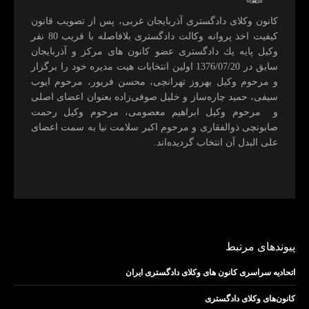
كانون وكلای دادگستری آذربايجان غربی، پس از تصويب قانون
كيفيت اخذ پروانه وكالت دادگستری بلافاصله با قريب 80 نفر
وكيل پايه يك دادگستری عضو كانون های مركز و آذربايجان
سابق در 1376/07/20 اولين انتخابات هيت مديره خود را برگزار
و مرحوم وکیل بهروز تهرانچی، محسن فريور، مرحوم ايوب
سيفی، حميد چاره‌ساز و خليل صوفی‌زاده بعنوان اعضای اصلی
و مرحوم وکیل ابراهيم معصومی، مرحوم وکیل رحمت
صابونچی ذوالفقاری و مرحوم اكبر سلامت نيا به سمت اعضای
علی البدل آن انتخاب گرديده‌اند.
پیوندهای مرتبط
اتحادیه سراسری کانون های وکلای دادگستری ایران
کانون‌های وکلای دادگستری