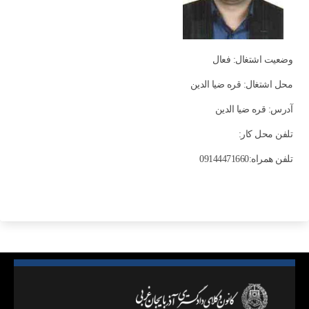
وضعیت اشتغال: فعال
محل اشتغال: قره ضیا الدین
آدرس: قره ضیا الدین
تلفن محل کار:
تلفن همراه:09144471660