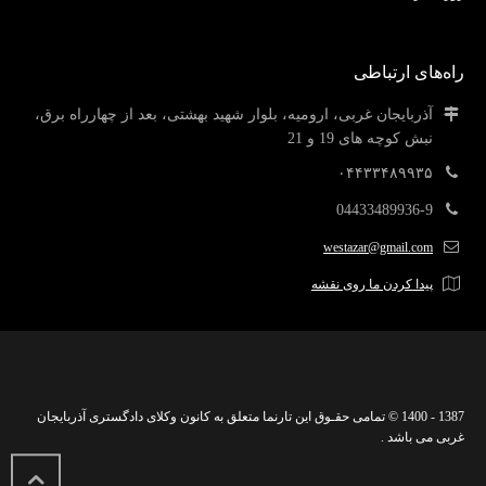
راه‌های ارتباطی
آذربایجان غربی، ارومیه، بلوار شهید بهشتی، بعد از چهارراه برق،
نبش کوچه های 19 و 21
۰۴۴۳۳۴۸۹۹۳۵
04433489936-9
westazar@gmail.com
پیدا کردن ما روی نقشه
1387 - 1400 © تمامی حقـوق این تارنما متعلق به کانون وکلای دادگستری آذربایجان
غربی می باشد .