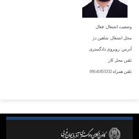
وضعیت اشتغال: فعال
محل اشتغال: شاهين دژ
آدرس: روبروی دادگستری
تلفن محل کار:
تلفن همراه:09141855332