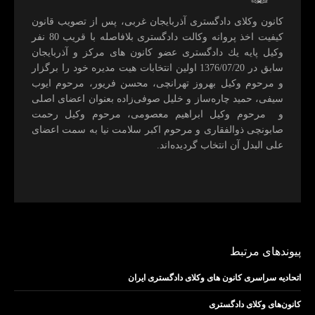
كانون وكلای دادگستری آذربايجان غربی، پس از تصويب قانون
كيفيت اخذ پروانه وكالت دادگستری بلافاصله با قريب 80 نفر
وكيل پايه يك دادگستری عضو كانون های مركز و آذربايجان
سابق در 1376/07/20 اولين انتخابات هيت مديره خود را برگزار
و مرحوم وکیل بهروز تهرانچی، محسن فريور، مرحوم ايوب
سيفی، حميد چاره‌ساز و خليل صوفی‌زاده بعنوان اعضای اصلی
و مرحوم وکیل ابراهيم معصومی، مرحوم وکیل رحمت
صابونچی ذوالفقاری و مرحوم اكبر سلامت نيا به سمت اعضای
علی البدل آن انتخاب گرديده‌اند.
پیوندهای مرتبط
اتحادیه سراسری کانون های وکلای دادگستری ایران
کانون‌های وکلای دادگستری