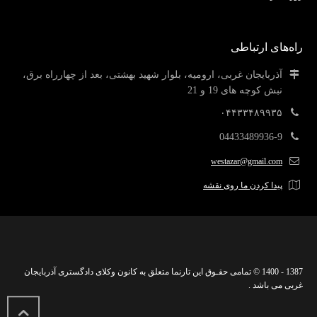
راه‌های ارتباطی
آذربایجان غربی، ارومیه، بلوار شهید بهشتی، بعد از چهارراه برق،
نبش کوچه های 19 و 21
۰۴۴۳۳۴۸۹۹۳۵
04433489936-9
westazar@gmail.com
پیدا کردن ما روی نقشه
1387 - 1400 © تمامی حقـوق این تارنما متعلق به کانون وکلای دادگستری آذربایجان
غربی می باشد .