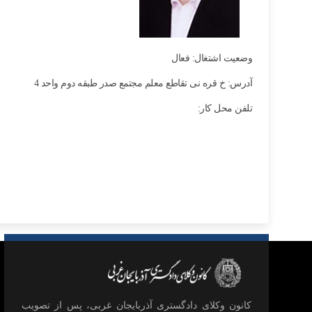
وضعیت اشتغال: فعال
آدرس: خ قره نی تقاطع معلم مجتمع صدر طبقه دوم واحد 4
تلفن محل کار:
كانون وكلای دادگستری آذربايجان غربی، پس از تصويب