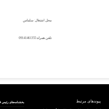
محل اشتغال: سلماس
تلفن همراه:09141461355
پیوندهای مرتبط
بخشنامه‌های رئیس ق