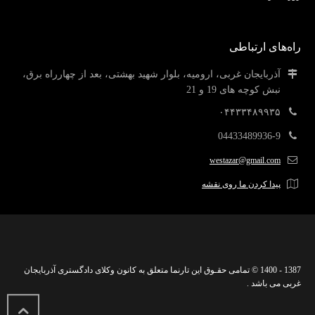
راه‌های ارتباطی
آذربایجان غربی، ارومیه، بلوار شهید بهشتی، بعد از چهارراه برق،
نبش کوچه های 19 و 21
۰۴۴۳۳۴۸۹۹۳۵
04433489936-9
westazar@gmail.com
پیدا کردن ما روی نقشه
1387 - 1400 © تمامی حقـوق این تارنما متعلق به کانون وکلای دادگستری آذربایجان
غربی می باشد .