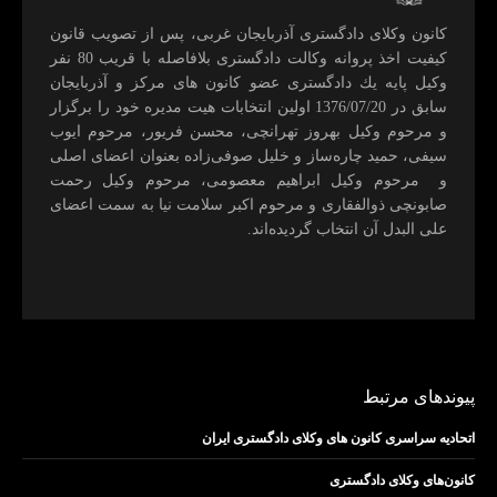
كانون وكلای دادگستری آذربايجان غربی، پس از تصويب قانون
كيفيت اخذ پروانه وكالت دادگستری بلافاصله با قريب 80 نفر
وكيل پايه يك دادگستری عضو كانون های مركز و آذربايجان
سابق در 1376/07/20 اولين انتخابات هيت مديره خود را برگزار
و مرحوم وکیل بهروز تهرانچی، محسن فريور، مرحوم ايوب
سيفی، حميد چاره‌ساز و خليل صوفی‌زاده بعنوان اعضای اصلی
و مرحوم وکیل ابراهيم معصومی، مرحوم وکیل رحمت
صابونچی ذوالفقاری و مرحوم اكبر سلامت نيا به سمت اعضای
علی البدل آن انتخاب گرديده‌اند.
پیوندهای مرتبط
اتحادیه سراسری کانون های وکلای دادگستری ایران
کانون‌های وکلای دادگستری