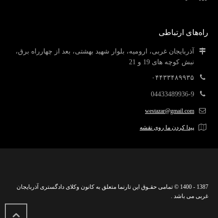
راه‌های ارتباطی
آذربایجان غربی، ارومیه، بلوار شهید بهشتی، بعد از چهارراه برق،
نبش کوچه های 19 و 21
۰۴۴۳۳۴۸۹۹۳۵
04433489936-9
westazar@gmail.com
پیدا کردن ما روی نقشه
1387 - 1400 © تمامی حقـوق این تارنما متعلق به کانون وکلای دادگستری آذربایجان
غربی می باشد .