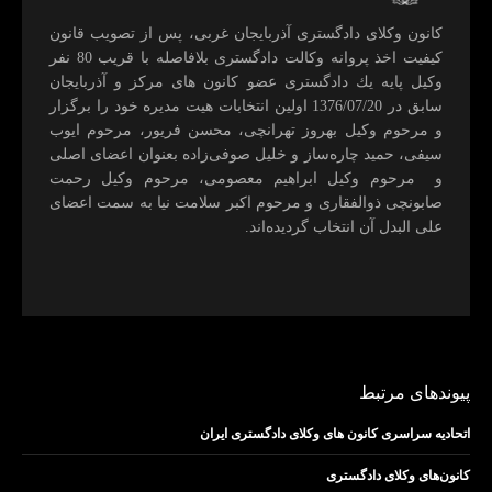
كانون وكلای دادگستری آذربايجان غربی، پس از تصويب قانون
كيفيت اخذ پروانه وكالت دادگستری بلافاصله با قريب 80 نفر
وكيل پايه يك دادگستری عضو كانون های مركز و آذربايجان
سابق در 1376/07/20 اولين انتخابات هيت مديره خود را برگزار
و مرحوم وکیل بهروز تهرانچی، محسن فريور، مرحوم ايوب
سيفی، حميد چاره‌ساز و خليل صوفی‌زاده بعنوان اعضای اصلی
و مرحوم وکیل ابراهيم معصومی، مرحوم وکیل رحمت
صابونچی ذوالفقاری و مرحوم اكبر سلامت نيا به سمت اعضای
علی البدل آن انتخاب گرديده‌اند.
پیوندهای مرتبط
اتحادیه سراسری کانون های وکلای دادگستری ایران
کانون‌های وکلای دادگستری