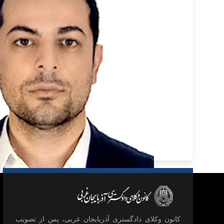
كانون وكلای دادگستری آذربايجان غربی، پس از تصويب