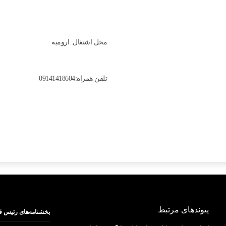
محل اشتغال: اروميه
تلفن همراه:09141418604
پیوندهای مرتبط
بخشنامه‌های رئیس ق