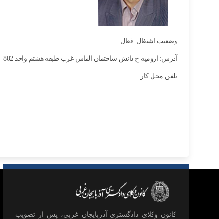
وضعیت اشتغال: فعال
آدرس: ارومیه خ دانش ساختمان الماس غرب طبقه هشتم واحد 802
تلفن محل کار:
كانون وكلای دادگستری آذربايجان غربی، پس از تصويب