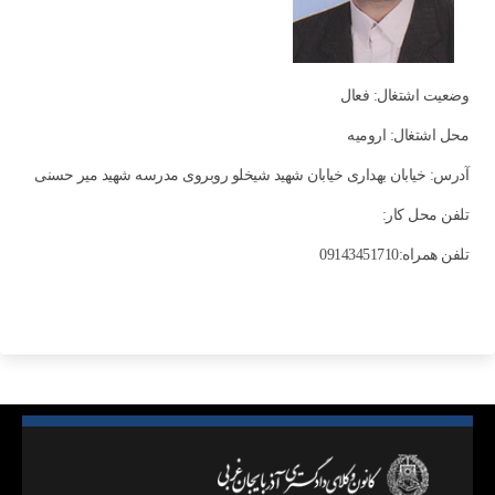
وضعیت اشتغال: فعال
محل اشتغال: اروميه
آدرس: خیابان بهداری خیابان شهید شیخلو روبروی مدرسه شهید میر حسنی
تلفن محل کار:
تلفن همراه:09143451710