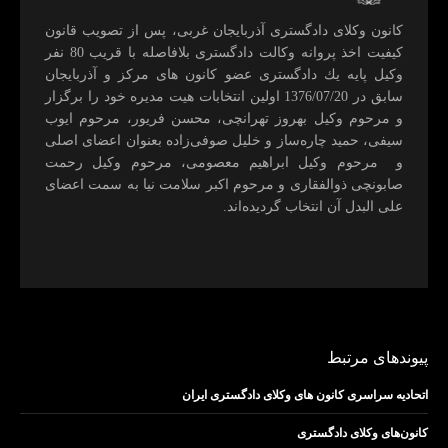
كانون وكلای دادگستری آذربايجان غربی، پس از تصويب قانون
كيفيت اخذ پروانه وكالت دادگستری بلافاصله با قريب 80 نفر
وكيل پايه يك دادگستری عضو كانون های مركز و آذربايجان
سابق در 1376/07/20 اولين انتخابات هيت مديره خود را برگزار
و مرحوم وکیل بهروز تهرانچی، محسن فريور، مرحوم ايوب
سيفی، حميد چاره‌ساز و خليل صوفی‌زاده بعنوان اعضای اصلی
و مرحوم وکیل ابراهيم معصومی، مرحوم وکیل رحمت
صابونچی ذوالفقاری و مرحوم اكبر سلامت نيا به سمت اعضای
علی البدل آن انتخاب گرديده‌اند.
پیوندهای مرتبط
اتحادیه سراسری کانون های وکلای دادگستری ایران
کانون‌های وکلای دادگستری