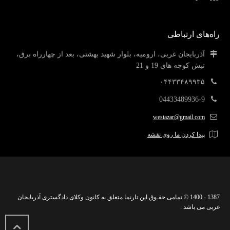
راه‌های ارتباطی
آذربایجان غربی، ارومیه، بلوار شهید بهشتی، بعد از چهارراه برق،
نبش کوچه های 19 و 21
۰۴۴۳۳۴۸۹۹۳۵
04433489936-9
westazar@gmail.com
پیدا کردن ما روی نقشه
1387 - 1400 © تمامی حقـوق این تارنما متعلق به کانون وکلای دادگستری آذربایجان
غربی می باشد .