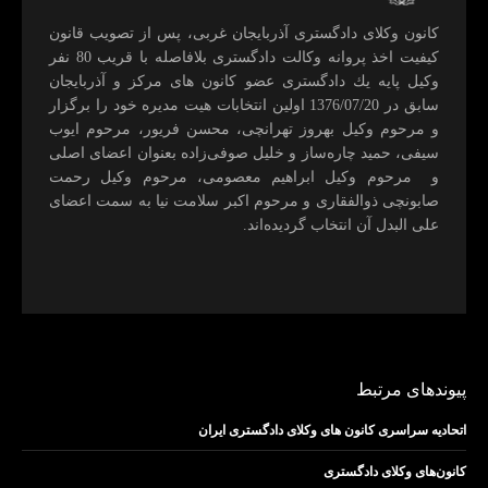
كانون وكلای دادگستری آذربايجان غربی، پس از تصويب قانون
كيفيت اخذ پروانه وكالت دادگستری بلافاصله با قريب 80 نفر
وكيل پايه يك دادگستری عضو كانون های مركز و آذربايجان
سابق در 1376/07/20 اولين انتخابات هيت مديره خود را برگزار
و مرحوم وکیل بهروز تهرانچی، محسن فريور، مرحوم ايوب
سيفی، حميد چاره‌ساز و خليل صوفی‌زاده بعنوان اعضای اصلی
و مرحوم وکیل ابراهيم معصومی، مرحوم وکیل رحمت
صابونچی ذوالفقاری و مرحوم اكبر سلامت نيا به سمت اعضای
علی البدل آن انتخاب گرديده‌اند.
پیوندهای مرتبط
اتحادیه سراسری کانون های وکلای دادگستری ایران
کانون‌های وکلای دادگستری