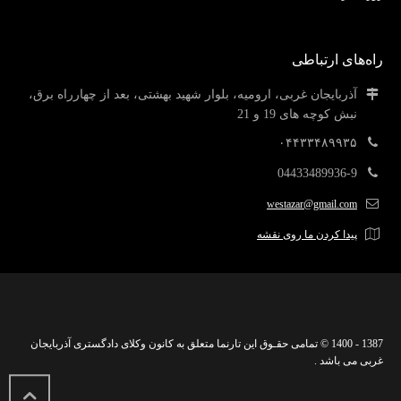
راه‌های ارتباطی
آذربایجان غربی، ارومیه، بلوار شهید بهشتی، بعد از چهارراه برق،
نبش کوچه های 19 و 21
۰۴۴۳۳۴۸۹۹۳۵
04433489936-9
westazar@gmail.com
پیدا کردن ما روی نقشه
1387 - 1400 © تمامی حقـوق این تارنما متعلق به کانون وکلای دادگستری آذربایجان
غربی می باشد .