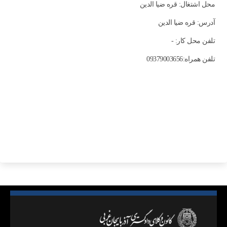
محل اشتغال: قره ضیا الدین
آدرس: قره ضیا الدین
تلفن محل کار: -
تلفن همراه:09379003656