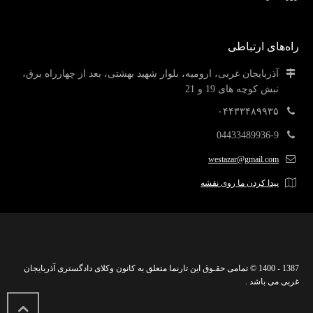
راه‌های ارتباطی
آذربایجان غربی، ارومیه، بلوار شهید بهشتی، بعد از چهارراه برق،
نبش کوچه های 19 و 21
۰۴۴۳۳۴۸۹۹۳۵
04433489936-9
westazar@gmail.com
پیدا کردن ما روی نقشه
1387 - 1400 © تمامی حقـوق این تارنما متعلق به کانون وکلای دادگستری آذربایجان
غربی می باشد .