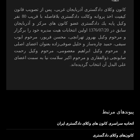
كانون وكلای دادگستری آذربايجان غربی، پس از تصويب قانون
كيفيت اخذ پروانه وكالت دادگستری بلافاصله با قريب 80 نفر
وكيل پايه يك دادگستری عضو كانون های مركز و آذربايجان
سابق در 1376/07/20 اولين انتخابات هيت مديره خود را برگزار
و مرحوم وکیل بهروز تهرانچی، محسن فريور، مرحوم ايوب
سيفی، حميد چاره‌ساز و خليل صوفی‌زاده بعنوان اعضای اصلی
و مرحوم وکیل ابراهيم معصومی، مرحوم وکیل رحمت
صابونچی ذوالفقاری و مرحوم اكبر سلامت نيا به سمت اعضای
علی البدل آن انتخاب گرديده‌اند.
پیوندهای مرتبط
اتحادیه سراسری کانون های وکلای دادگستری ایران
کانون‌های وکلای دادگستری