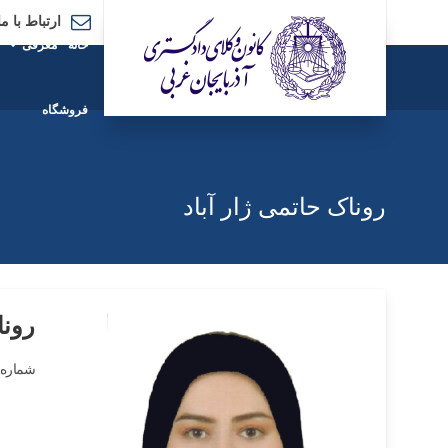
ارتباط با ما
خانه
معرفی
فروشگاه
روناک حاتمی ژار آباد
رونا
شماره پ