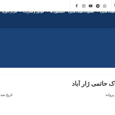
هیئت مدیره
مصوبات هیئت مدیره
کمیسیون ها
قوانین و مقررات
مرکز داوری
ک حاتمی ژار آباد
روانه:
تاریخ صدو