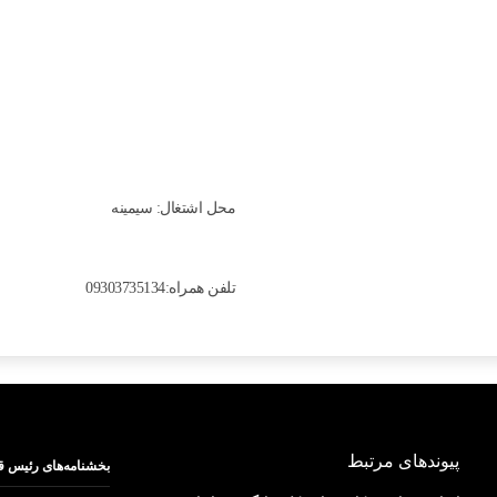
محل اشتغال: سیمینه
تلفن همراه:09303735134
پیوندهای مرتبط
بخشنامه‌های رئیس ق