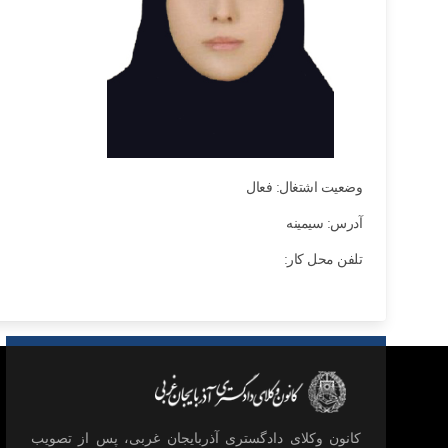
وضعیت اشتغال: فعال
آدرس: سیمینه
تلفن محل کار:
كانون وكلای دادگستری آذربايجان غربی، پس از تصويب