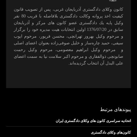
كانون وكلای دادگستری آذربايجان غربی، پس از تصويب قانون
كيفيت اخذ پروانه وكالت دادگستری بلافاصله با قريب 80 نفر
وكيل پايه يك دادگستری عضو كانون های مركز و آذربايجان
سابق در 1376/07/20 اولين انتخابات هيت مديره خود را برگزار
و مرحوم وکیل بهروز تهرانچی، محسن فريور، مرحوم ايوب
سيفی، حميد چاره‌ساز و خليل صوفی‌زاده بعنوان اعضای اصلی
و مرحوم وکیل ابراهيم معصومی، مرحوم وکیل رحمت
صابونچی ذوالفقاری و مرحوم اكبر سلامت نيا به سمت اعضای
علی البدل آن انتخاب گرديده‌اند.
پیوندهای مرتبط
اتحادیه سراسری کانون های وکلای دادگستری ایران
کانون‌های وکلای دادگستری