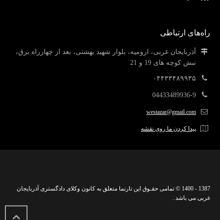
راه‌های ارتباطی
آذربایجان غربی، ارومیه، بلوار شهید بهشتی، بعد از چهارراه برق،
نبش کوچه های 19 و 21
۰۴۴۳۳۴۸۹۹۳۵
04433489936-9
westazar@gmail.com
پیدا کردن ما روی نقشه
1387 - 1400 © تمامی حقـوق این تارنما متعلق به کانون وکلای دادگستری آذربایجان
غربی می باشد .