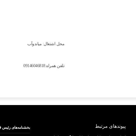
محل اشتغال: میاندوآب
تلفن همراه:09146046818
پیوندهای مرتبط
بخشنامه‌های رئیس ق