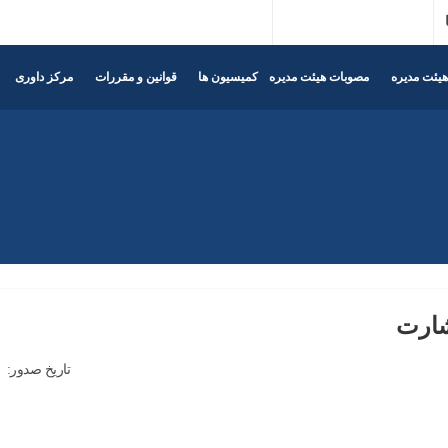
یئت مدیره
مصوبات هیئت مدیره
کمیسیون ها
قوانین و مقررات
مرکز داوری
شارت
تاریخ صدور: