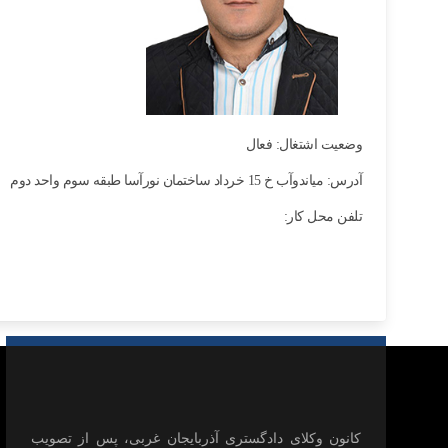
وضعیت اشتغال: فعال
آدرس: میاندوآب خ 15 خرداد ساختمان نورآسا طبقه سوم واحد دوم
تلفن محل کار:
كانون وكلای دادگستری آذربايجان غربی، پس از تصويب