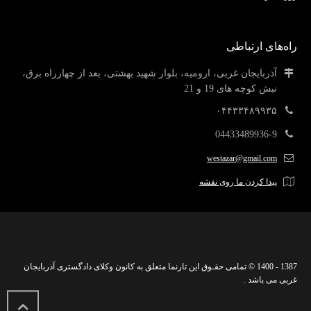
راه‌های ارتباطی
آذربایجان غربی، ارومیه، بلوار شهید بهشتی، بعد از چهارراه برق،
نبش کوچه های 19 و 21
۰۴۴۳۳۴۸۹۹۳۵
04433489936-9
westazar@gmail.com
پیدا کردن ما روی نقشه
1387 - 1400 © تمامی حقـوق این تارنما متعلق به کانون وکلای دادگستری آذربایجان
غربی می باشد .