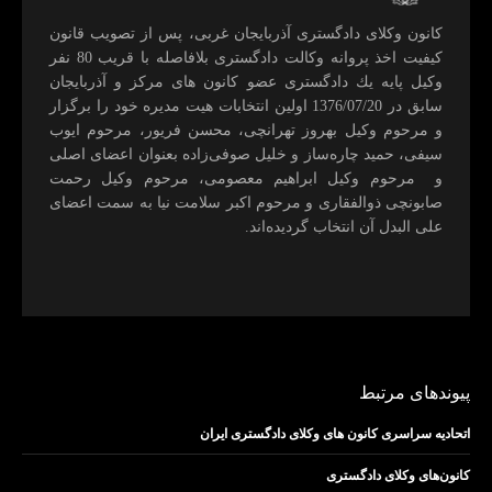
كانون وكلای دادگستری آذربايجان غربی، پس از تصويب قانون
كيفيت اخذ پروانه وكالت دادگستری بلافاصله با قريب 80 نفر
وكيل پايه يك دادگستری عضو كانون های مركز و آذربايجان
سابق در 1376/07/20 اولين انتخابات هيت مديره خود را برگزار
و مرحوم وکیل بهروز تهرانچی، محسن فريور، مرحوم ايوب
سيفی، حميد چاره‌ساز و خليل صوفی‌زاده بعنوان اعضای اصلی
و مرحوم وکیل ابراهيم معصومی، مرحوم وکیل رحمت
صابونچی ذوالفقاری و مرحوم اكبر سلامت نيا به سمت اعضای
علی البدل آن انتخاب گرديده‌اند.
پیوندهای مرتبط
اتحادیه سراسری کانون های وکلای دادگستری ایران
کانون‌های وکلای دادگستری