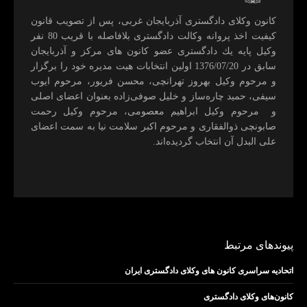
كانون وكلای دادگستری آذربايجان غربی، پس از تصويب قانون
كيفيت اخذ پروانه وكالت دادگستری بلافاصله با قريب 80 نفر
وكيل پايه يك دادگستری عضو كانون های مركز و آذربايجان
سابق در 1376/07/20 اولين انتخابات هيت مديره خود را برگزار
و مرحوم وکیل بهروز تهرانچی، محسن فريور، مرحوم ايوب
سيفی، حميد چاره‌ساز و خليل صوفی‌زاده بعنوان اعضای اصلی
و مرحوم وکیل ابراهيم معصومی، مرحوم وکیل رحمت
صابونچی ذوالفقاری و مرحوم اكبر سلامت نيا به سمت اعضای
علی البدل آن انتخاب گرديده‌اند.
پیوندهای مرتبط
اتحادیه سراسری کانون های وکلای دادگستری ایران
کانون‌های وکلای دادگستری