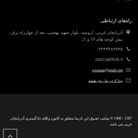
راه‌های ارتباطی
آذربایجان غربی، ارومیه، بلوار شهید بهشتی، بعد از چهارراه برق،
نبش کوچه های 19 و 21
۰۴۴۳۳۴۸۹۹۳۵
04433489936-9
westazar@gmail.com
پیدا کردن ما روی نقشه
1387 - 1400 © تمامی حقـوق این تارنما متعلق به کانون وکلای دادگستری آذربایجان
غربی می باشد .