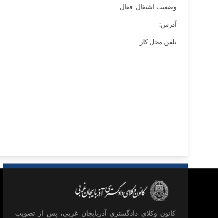
وضعیت اشتغال: فعال
آدرس:
تلفن محل کار:
كانون وكلای دادگستری آذربايجان غربی، پس از تصويب