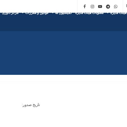
هیئت مدیره
مصوبات هیئت مدیره
کمیسیون ها
قوانین و مقررات
مرکز داوری
تاریخ صدور: