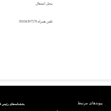
محل اشتغال:
تلفن همراه:09104397579
پیوندهای مرتبط
بخشنامه‌های رئیس ق