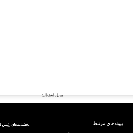
محل اشتغال:
تلفن همراه:09143448809
پیوندهای مرتبط
بخشنامه‌های رئیس ق