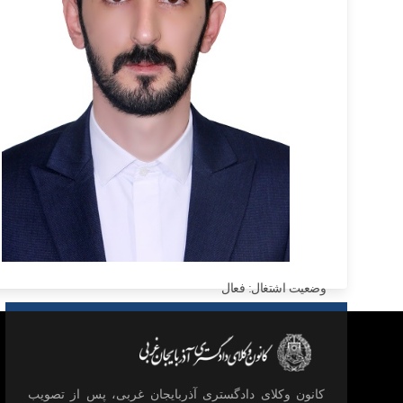
وضعیت اشتغال: فعال
آدرس:
تلفن محل کار:
كانون وكلای دادگستری آذربايجان غربی، پس از تصويب