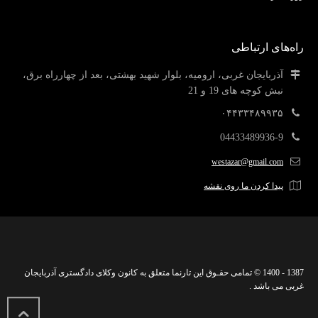
راه‌های ارتباطی
آذربایجان غربی، ارومیه، بلوار شهید بهشتی، بعد از چهارراه برق،
نبش کوچه های 19 و 21
۰۴۴۳۳۴۸۹۹۳۵
04433489936-9
westazar@gmail.com
پیدا کردن ما روی نقشه
1387 - 1400 © تمامی حقـوق این تارنما متعلق به کانون وکلای دادگستری آذربایجان
غربی می باشد .