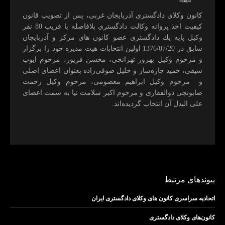
كانون وكلای دادگستری آذربايجان غربی، پس از تصويب قانون
كيفيت اخذ پروانه وكالت دادگستری بلافاصله با قريب 80 نفر
وكيل پايه يك دادگستری عضو كانون های مركز و آذربايجان
سابق در 1376/07/20 اولين انتخابات هيت مديره خود را برگزار
و مرحوم وکیل بهروز تهرانچی، محسن فريور، مرحوم ايوب
سيفی، حميد چاره‌ساز و خليل صوفی‌زاده بعنوان اعضای اصلی
و مرحوم وکیل ابراهيم معصومی، مرحوم وکیل رحمت
صابونچی ذوالفقاری و مرحوم اكبر سلامت نيا به سمت اعضای
علی البدل آن انتخاب گرديده‌اند.
پیوندهای مرتبط
اتحادیه سراسری کانون های وکلای دادگستری ایران
کانون‌های وکلای دادگستری