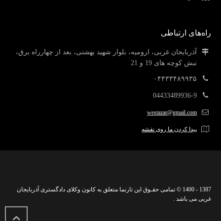
راه‌های ارتباطی
آذربایجان غربی، ارومیه، بلوار شهید بهشتی، بعد از چهارراه برق،
نبش کوچه های 19 و 21
۰۴۴۳۳۴۸۹۹۳۵
04433489936-9
westazar@gmail.com
پیدا کردن ما روی نقشه
1387 - 1400 © تمامی حقـوق این تارنما متعلق به کانون وکلای دادگستری آذربایجان
غربی می باشد .