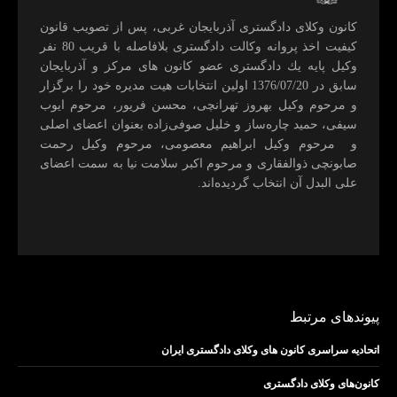
كانون وكلای دادگستری آذربايجان غربی، پس از تصويب قانون
كيفيت اخذ پروانه وكالت دادگستری بلافاصله با قريب 80 نفر
وكيل پايه يك دادگستری عضو كانون های مركز و آذربايجان
سابق در 1376/07/20 اولين انتخابات هيت مديره خود را برگزار
و مرحوم وکیل بهروز تهرانچی، محسن فريور، مرحوم ايوب
سيفی، حميد چاره‌ساز و خليل صوفی‌زاده بعنوان اعضای اصلی
و مرحوم وکیل ابراهيم معصومی، مرحوم وکیل رحمت
صابونچی ذوالفقاری و مرحوم اكبر سلامت نيا به سمت اعضای
علی البدل آن انتخاب گرديده‌اند.
پیوندهای مرتبط
اتحادیه سراسری کانون های وکلای دادگستری ایران
کانون‌های وکلای دادگستری