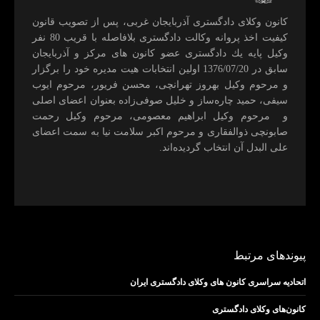
كانون وكلای دادگستری آذربايجان غربی، پس از تصويب قانون
كيفيت اخذ پروانه وكالت دادگستری بلافاصله با قريب 80 نفر
وكيل پايه يك دادگستری عضو كانون های مركز و آذربايجان
سابق در 1376/07/20 اولين انتخابات هيت مديره خود را برگزار
و مرحوم وکیل بهروز تهرانچی، محسن فريور، مرحوم ايوب
سيفی، حميد چاره‌ساز و خليل صوفی‌زاده بعنوان اعضای اصلی
و مرحوم وکیل ابراهيم معصومی، مرحوم وکیل رحمت
صابونچی ذوالفقاری و مرحوم اكبر سلامت نيا به سمت اعضای
علی البدل آن انتخاب گرديده‌اند.
پیوندهای مرتبط
اتحادیه سراسری کانون های وکلای دادگستری ایران
کانون‌های وکلای دادگستری