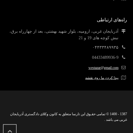
راه‌های ارتباطی
آذربایجان غربی، ارومیه، بلوار شهید بهشتی، بعد از چهارراه برق،
نبش کوچه های 19 و 21
۰۴۴۳۳۴۸۹۹۳۵
04433489936-9
westazar@gmail.com
پیدا کردن ما روی نقشه
1387 - 1400 © تمامی حقـوق این تارنما متعلق به کانون وکلای دادگستری آذربایجان
غربی می باشد .