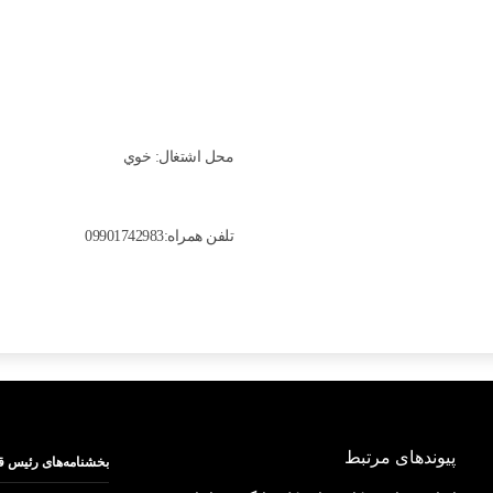
محل اشتغال: خوي
تلفن همراه:09901742983
پیوندهای مرتبط
بخشنامه‌های رئیس ق