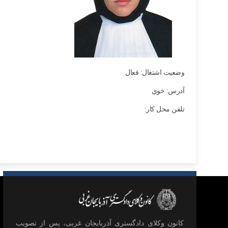
وضعیت اشتغال: فعال
آدرس: خوي
تلفن محل کار:
كانون وكلای دادگستری آذربايجان غربی، پس از تصويب