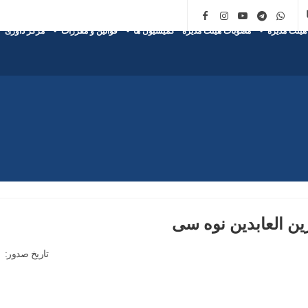
هیئت مدیره
مصوبات هیئت مدیره
کمیسیون ها
قوانین و مقررات
مرکز داوری
ن العابدین نوه سی
تاریخ صدور: