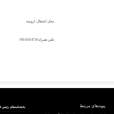
محل اشتغال: اروميه
تلفن همراه:09143414734
پیوندهای مرتبط
بخشنامه‌های رئیس ق