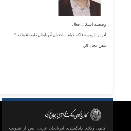
وضعیت اشتغال: فعال
آدرس: ارومیه فلکه خیام ساختمان آذربایجان طبقه 4 واحد 9
تلفن محل کار:
كانون وكلای دادگستری آذربايجان غربی، پس از تصويب