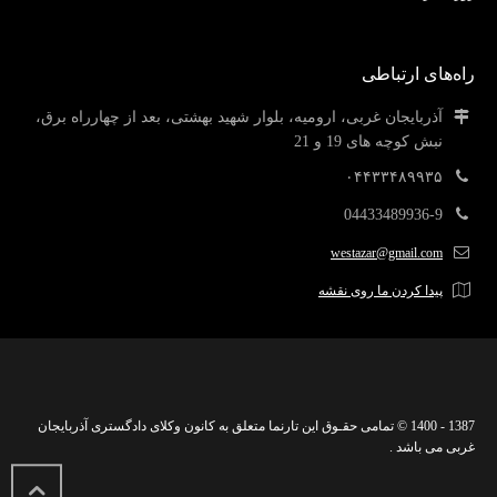
راه‌های ارتباطی
آذربایجان غربی، ارومیه، بلوار شهید بهشتی، بعد از چهارراه برق،
نبش کوچه های 19 و 21
۰۴۴۳۳۴۸۹۹۳۵
04433489936-9
westazar@gmail.com
پیدا کردن ما روی نقشه
1387 - 1400 © تمامی حقـوق این تارنما متعلق به کانون وکلای دادگستری آذربایجان
غربی می باشد .