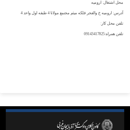
محل اشتغال: اروميه
آدرس: ارومیه خ والفجر فلکه میثم مجنمع مولانا 4 طبقه اول واحد 4
تلفن محل کار:
تلفن همراه:09143417825