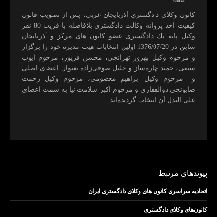
كانون وكلای دادگستری آذربايجان غربی، پس از تصويب قانون
كيفيت اخذ پروانه وكالت دادگستری بلافاصله با قريب 80 نفر
وكيل پايه يك دادگستری عضو كانون های مركز و آذربايجان
سابق در 1376/07/20 اولين انتخابات هيت مديره خود را برگزار
و مرحوم وکیل بهروز تهرانچی، محسن فريور، مرحوم ايوب
سيفی، حميد چاره‌ساز و خليل صوفی‌زاده بعنوان اعضای اصلی
و مرحوم وکیل ابراهيم معصومی، مرحوم وکیل رحمت
صابونچی ذوالفقاری و مرحوم اكبر سلامت نيا به سمت اعضای
علی البدل آن انتخاب گرديده‌اند.
پیوندهای مرتبط
اتحادیه سراسری کانون های وکلای دادگستری ایران
کانون‌های وکلای دادگستری