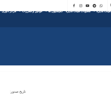
هیئت مدیره
مصوبات هیئت مدیره
کمیسیون ها
قوانین و مقررات
مرکز داوری
تاریخ صدور: