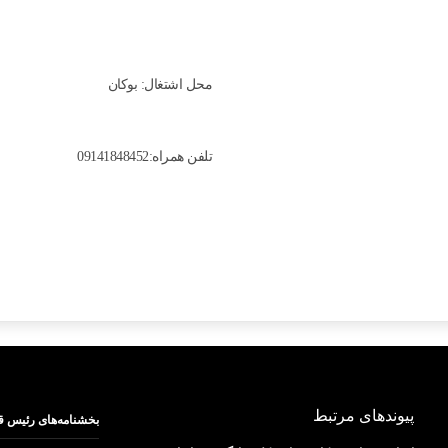
محل اشتغال: بوکان
تلفن همراه:09141848452
پیوندهای مرتبط
بخشنامه‌های رئیس ق