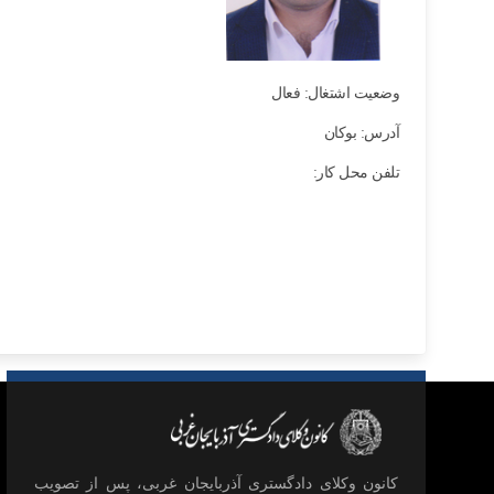
وضعیت اشتغال: فعال
آدرس: بوکان
تلفن محل کار:
كانون وكلای دادگستری آذربايجان غربی، پس از تصويب