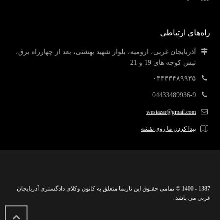
راه‌های ارتباطی
آذربایجان غربی، ارومیه، بلوار شهید بهشتی، بعد از چهارراه برق،
نبش کوچه های 19 و 21
۰۴۴۳۳۴۸۹۹۳۵
04433489936-9
westazar@gmail.com
پیدا کردن ما روی نقشه
1387 - 1400 © تمامی حقـوق این تارنما متعلق به کانون وکلای دادگستری آذربایجان
غربی می باشد .