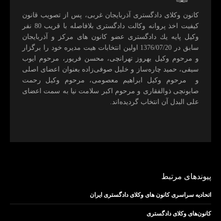
كانون وكلای دادگستری آذربايجان غربی، پس از تصويب قانون
كيفيت اخذ پروانه وكالت دادگستری بلافاصله با قريب 80 نفر
وكيل پايه يك دادگستری عضو كانون های مركز و آذربايجان
سابق در 1376/07/20 اولين انتخابات هيت مديره خود را برگزار
و مرحوم وکیل بهروز تهرانچی، محسن فريور، مرحوم ايوب
سيفی، حميد چاره‌ساز و خليل صوفی‌زاده بعنوان اعضای اصلی
و مرحوم وکیل ابراهيم معصومی، مرحوم وکیل رحمت
صابونچی ذوالفقاری و مرحوم اكبر سلامت نيا به سمت اعضای
علی البدل آن انتخاب گرديده‌اند.
پیوندهای مرتبط
اتحادیه سراسری کانون های وکلای دادگستری ایران
کانون‌های وکلای دادگستری