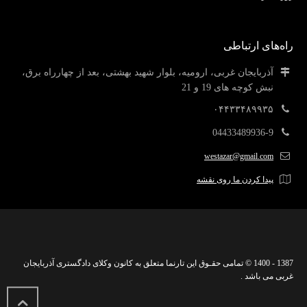
راه‌های ارتباطی
آذربایجان غربی، ارومیه، بلوار شهید بهشتی، بعد از چهارراه برق،
نبش کوچه های 19 و 21
۰۴۴۳۳۴۸۹۹۳۵
04433489936-9
westazar@gmail.com
پیدا کردن ما روی نقشه
1387 - 1400 © تمامی حقـوق این تارنما متعلق به کانون وکلای دادگستری آذربایجان
غربی می باشد .