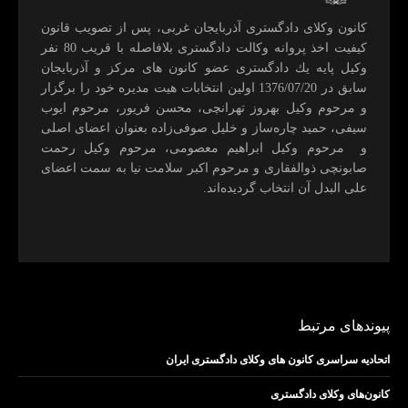
كانون وكلای دادگستری آذربايجان غربی، پس از تصويب قانون
كيفيت اخذ پروانه وكالت دادگستری بلافاصله با قريب 80 نفر
وكيل پايه يك دادگستری عضو كانون های مركز و آذربايجان
سابق در 1376/07/20 اولين انتخابات هيت مديره خود را برگزار
و مرحوم وکیل بهروز تهرانچی، محسن فريور، مرحوم ايوب
سيفی، حميد چاره‌ساز و خليل صوفی‌زاده بعنوان اعضای اصلی
و مرحوم وکیل ابراهيم معصومی، مرحوم وکیل رحمت
صابونچی ذوالفقاری و مرحوم اكبر سلامت نيا به سمت اعضای
علی البدل آن انتخاب گرديده‌اند.
پیوندهای مرتبط
اتحادیه سراسری کانون های وکلای دادگستری ایران
کانون‌های وکلای دادگستری