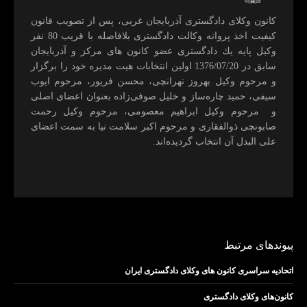
كانون وكلای دادگستری آذربايجان غربی، پس از تصويب قانون
كيفيت اخذ پروانه وكالت دادگستری بلافاصله با قريب 80 نفر
وكيل پايه يك دادگستری عضو كانون های مركز و آذربايجان
سابق در 1376/07/20 اولين انتخابات هيت مديره خود را برگزار
و مرحوم وکیل بهروز تهرانچی، محسن فريور، مرحوم ايوب
سيفی، حميد چاره‌ساز و خليل صوفی‌زاده بعنوان اعضای اصلی
و مرحوم وکیل ابراهيم معصومی، مرحوم وکیل رحمت
صابونچی ذوالفقاری و مرحوم اكبر سلامت نيا به سمت اعضای
علی البدل آن انتخاب گرديده‌اند.
پیوندهای مرتبط
اتحادیه سراسری کانون های وکلای دادگستری ایران
کانون‌های وکلای دادگستری