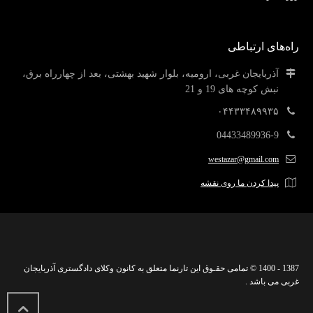
راه‌های ارتباطی
آذربایجان غربی، ارومیه، بلوار شهید بهشتی، بعد از چهارراه برق،
نبش کوچه های 19 و 21
۰۴۴۳۳۴۸۹۹۳۵
04433489936-9
westazar@gmail.com
پیدا کردن ما روی نقشه
1387 - 1400 © تمامی حقـوق این تارنما متعلق به کانون وکلای دادگستری آذربایجان
غربی می باشد .