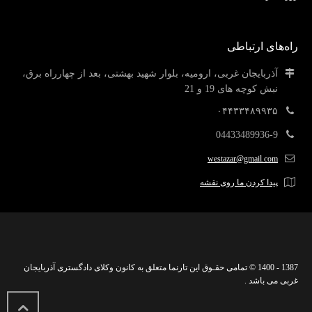
راه‌های ارتباطی
آذربایجان غربی، ارومیه، بلوار شهید بهشتی، بعد از چهارراه برق،
نبش کوچه های 19 و 21
۰۴۴۳۳۴۸۹۹۳۵
04433489936-9
westazar@gmail.com
پیدا کردن ما روی نقشه
1387 - 1400 © تمامی حقـوق این تارنما متعلق به کانون وکلای دادگستری آذربایجان
غربی می باشد .