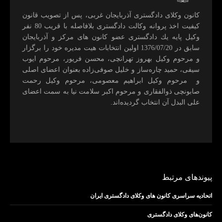
كانون وكلای دادگستری آذربايجان غربی، پس از تصويب قانون
كيفيت اخذ پروانه وكالت دادگستری بلافاصله با قريب 80 نفر
وكيل پايه يك دادگستری عضو كانون های مركز و آذربايجان
سابق در 1376/07/20 اولين انتخابات هيت مديره خود را برگزار
و مرحوم وکیل بهروز تهرانچی، محسن فريور، مرحوم ايوب
سيفی، حميد چاره‌ساز و خليل صوفی‌زاده بعنوان اعضای اصلی
و مرحوم وکیل ابراهيم معصومی، مرحوم وکیل رحمت
صابونچی ذوالفقاری و مرحوم اكبر سلامت نيا به سمت اعضای
علی البدل آن انتخاب گرديده‌اند.
پیوندهای مرتبط
اتحادیه سراسری کانون های وکلای دادگستری ایران
کانون‌های وکلای دادگستری