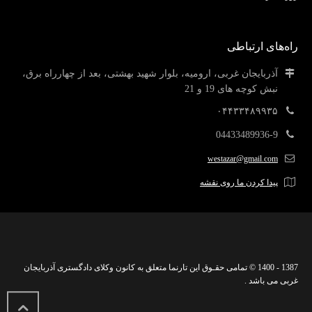
راه‌های ارتباطی
آذربایجان غربی، ارومیه، بلوار شهید بهشتی، بعد از چهارراه برق،
نبش کوچه های 19 و 21
۰۴۴۳۳۴۸۹۹۳۵
04433489936-9
westazar@gmail.com
پیدا کردن ما روی نقشه
1387 - 1400 © تمامی حقـوق این تارنما متعلق به کانون وکلای دادگستری آذربایجان
غربی می باشد .