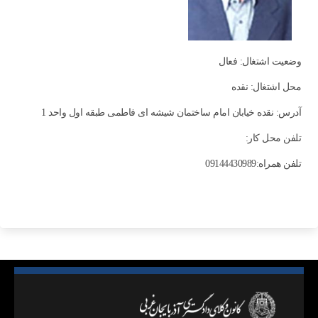
وضعیت اشتغال: فعال
محل اشتغال: نقده
آدرس: نقده خیابان امام ساختمان شیشه ای فاطمی طبقه اول واحد 1
تلفن محل کار:
تلفن همراه:09144430989