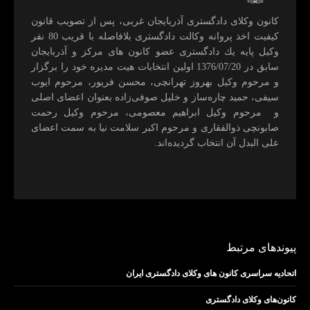
كانون وكلای دادگستری آذربايجان غربی، پس از تصويب قانون
كيفيت اخذ پروانه وكالت دادگستری بلافاصله با قريب 80 نفر
وكيل پايه يك دادگستری عضو كانون های مركز و آذربايجان
سابق در 1376/07/20 اولين انتخابات هيت مديره خود را برگزار
و مرحوم وکیل بهروز تهرانچی، محسن فريور، مرحوم ايوب
سيفی، حميد چاره‌ساز و خليل صوفی‌زاده بعنوان اعضای اصلی
و مرحوم وکیل ابراهيم معصومی، مرحوم وکیل رحمت
صابونچی ذوالفقاری و مرحوم اكبر سلامت نيا به سمت اعضای
علی البدل آن انتخاب گرديده‌اند.
پیوندهای مرتبط
اتحادیه سراسری کانون های وکلای دادگستری ایران
کانون‌های وکلای دادگستری