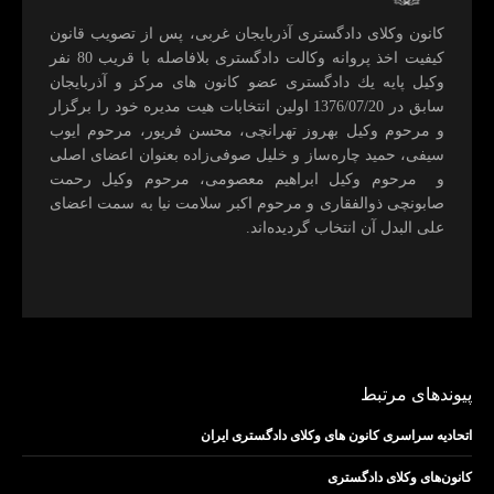
كانون وكلای دادگستری آذربايجان غربی، پس از تصويب قانون
كيفيت اخذ پروانه وكالت دادگستری بلافاصله با قريب 80 نفر
وكيل پايه يك دادگستری عضو كانون های مركز و آذربايجان
سابق در 1376/07/20 اولين انتخابات هيت مديره خود را برگزار
و مرحوم وکیل بهروز تهرانچی، محسن فريور، مرحوم ايوب
سيفی، حميد چاره‌ساز و خليل صوفی‌زاده بعنوان اعضای اصلی
و مرحوم وکیل ابراهيم معصومی، مرحوم وکیل رحمت
صابونچی ذوالفقاری و مرحوم اكبر سلامت نيا به سمت اعضای
علی البدل آن انتخاب گرديده‌اند.
پیوندهای مرتبط
اتحادیه سراسری کانون های وکلای دادگستری ایران
کانون‌های وکلای دادگستری