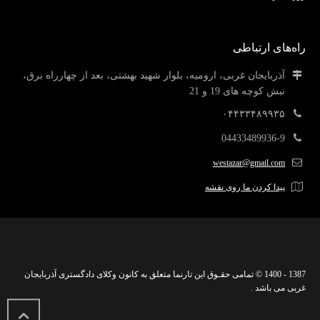
راه‌های ارتباطی
آذربایجان غربی، ارومیه، بلوار شهید بهشتی، بعد از چهارراه برق،
نبش کوچه های 19 و 21
۰۴۴۳۳۴۸۹۹۳۵
04433489936-9
westazar@gmail.com
پیدا کردن ما روی نقشه
1387 - 1400 © تمامی حقـوق این تارنما متعلق به کانون وکلای دادگستری آذربایجان
غربی می باشد .