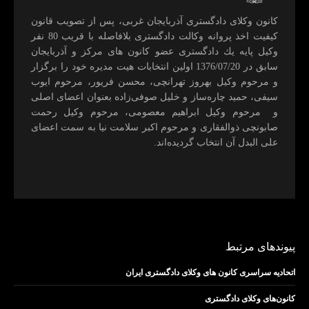
كانون وكلای دادگستری آذربايجان غربی، پس از تصويب قانون
كيفيت اخذ پروانه وكالت دادگستری بلافاصله با قريب 80 نفر
وكيل پايه يك دادگستری عضو كانون های مركز و آذربايجان
سابق در 1376/07/20 اولين انتخابات هيت مديره خود را برگزار
و مرحوم وکیل بهروز تهرانچی، محسن فريور، مرحوم ايوب
سيفی، حميد چاره‌ساز و خليل صوفی‌زاده بعنوان اعضای اصلی
و مرحوم وکیل ابراهيم معصومی، مرحوم وکیل رحمت
صابونچی ذوالفقاری و مرحوم اكبر سلامت نيا به سمت اعضای
علی البدل آن انتخاب گرديده‌اند.
پیوندهای مرتبط
اتحادیه سراسری کانون های وکلای دادگستری ایران
کانون‌های وکلای دادگستری