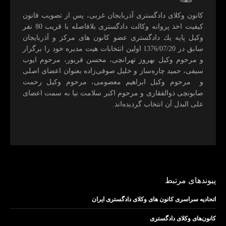
كانون وكلای دادگستری آذربايجان غربی، پس از تصويب قانون
كيفيت اخذ پروانه وكالت دادگستری بلافاصله با قريب 80 نفر
وكيل پايه يك دادگستری عضو كانون های مركز و آذربايجان
سابق در 1376/07/20 اولين انتخابات هيت مديره خود را برگزار
و مرحوم وکیل بهروز تهرانچی، محسن فريور، مرحوم ايوب
سيفی، حميد چاره‌ساز و خليل صوفی‌زاده بعنوان اعضای اصلی
و مرحوم وکیل ابراهيم معصومی، مرحوم وکیل رحمت
صابونچی ذوالفقاری و مرحوم اكبر سلامت نيا به سمت اعضای
علی البدل آن انتخاب گرديده‌اند.
پیوندهای مرتبط
اتحادیه سراسری کانون های وکلای دادگستری ایران
کانون‌های وکلای دادگستری