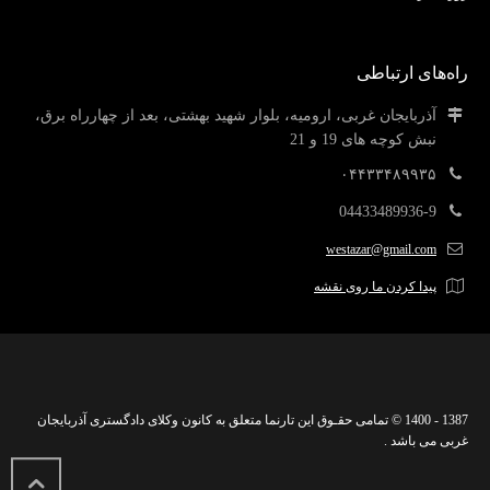
راه‌های ارتباطی
آذربایجان غربی، ارومیه، بلوار شهید بهشتی، بعد از چهارراه برق،
نبش کوچه های 19 و 21
۰۴۴۳۳۴۸۹۹۳۵
04433489936-9
westazar@gmail.com
پیدا کردن ما روی نقشه
1387 - 1400 © تمامی حقـوق این تارنما متعلق به کانون وکلای دادگستری آذربایجان
غربی می باشد .