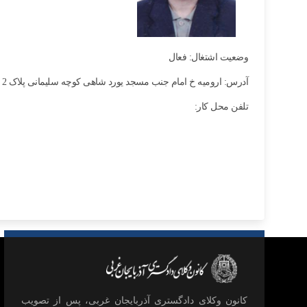
وضعیت اشتغال: فعال
آدرس: ارومیه خ امام جنب مسجد یورد شاهی کوچه سلیمانی پلاک 2
تلفن محل کار:
كانون وكلای دادگستری آذربايجان غربی، پس از تصويب