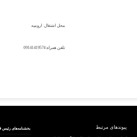
محل اشتغال: اروميه
تلفن همراه:09141419574
پیوندهای مرتبط
بخشنامه‌های رئیس ق