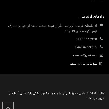
راه‌های ارتباطی
آذربایجان غربی، ارومیه، بلوار شهید بهشتی، بعد از چهارراه برق،
نبش کوچه های 19 و 21
۰۴۴۳۳۴۸۹۹۳۵
04433489936-9
westazar@gmail.com
پیدا کردن ما روی نقشه
1387 - 1400 © تمامی حقـوق این تارنما متعلق به کانون وکلای دادگستری آذربایجان
غربی می باشد .