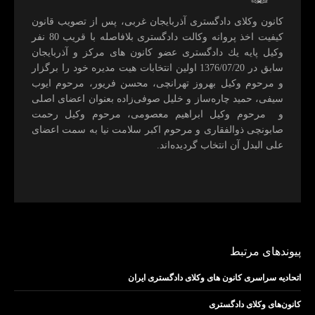
كانون وكلای دادگستری آذربايجان غربی، پس از تصويب قانون
كيفيت اخذ پروانه وكالت دادگستری بلافاصله با قريب 80 نفر
وكيل پايه يك دادگستری عضو كانون های مركز و آذربايجان
سابق در 1376/07/20 اولين انتخابات هيت مديره خود را برگزار
و مرحوم وکیل بهروز تهرانچی، محسن فريور، مرحوم ايوب
سيفی، حميد چاره‌ساز و خليل صوفی‌زاده بعنوان اعضای اصلی
و مرحوم وکیل ابراهيم معصومی، مرحوم وکیل رحمت
صابونچی ذوالفقاری و مرحوم اكبر سلامت نيا به سمت اعضای
علی البدل آن انتخاب گرديده‌اند.
پیوندهای مرتبط
اتحادیه سراسری کانون های وکلای دادگستری ایران
کانون‌های وکلای دادگستری