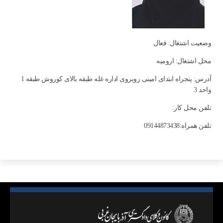
وضعیت اشتغال: فعال
محل اشتغال: اروميه
آدرس: پنجراه ابتدای امینی روبروی اداره غله طبقه بالای کوروش طبقه 1
واحد 3
تلفن محل کار:
تلفن همراه:09144873438