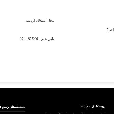
محل اشتغال: ارومیه
تلفن همراه:09141875096
پیوندهای مرتبط
بخشنامه‌های رئیس ق