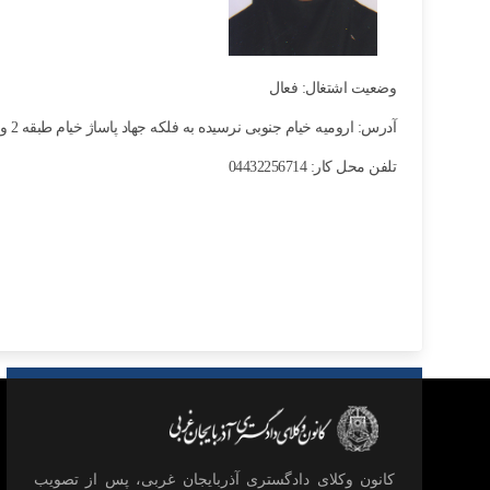
وضعیت اشتغال: فعال
آدرس: ارومیه خیام جنوبی نرسیده به فلکه جهاد پاساژ خیام طبقه 2 واحد 7
تلفن محل کار: 04432256714
كانون وكلای دادگستری آذربايجان غربی، پس از تصويب