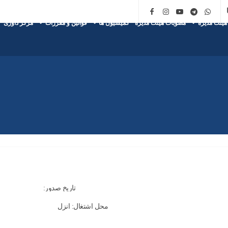
هیئت مدیره
مصوبات هیئت مدیره
کمیسیون ها
قوانین و مقررات
مرکز داوری
تاریخ صدور:
محل اشتغال: انزل