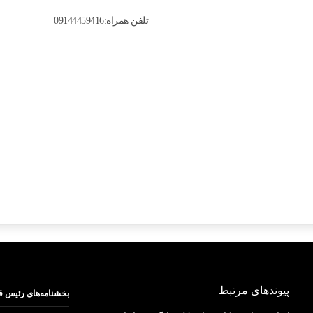
تلفن همراه:09144459416
پیوندهای مرتبط
بخشنامه‌های رئیس ق