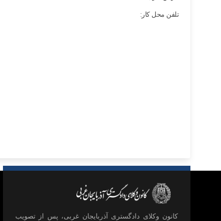
تلفن محل کار:
كانون وكلای دادگستری آذربايجان غربی، پس از تصويب