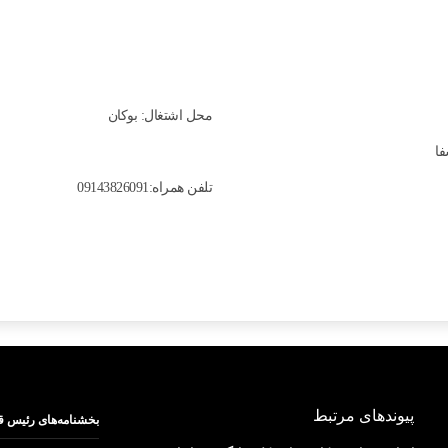
محل اشتغال: بوكان
فا
تلفن همراه:09143826091
پیوندهای مرتبط
بخشنامه‌های رئیس ق