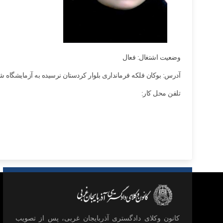
وضعیت اشتغال: فعال
آدرس: بوکان فلکه فرمانداری بلوار کردستان نرسیده به آزمایشگاه ش
تلفن محل کار:
كانون وكلای دادگستری آذربايجان غربی، پس از تصويب