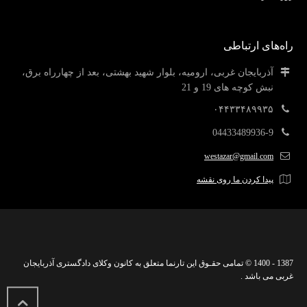
راه‌های ارتباطی
آذربایجان غربی، ارومیه، بلوار شهید بهشتی، بعد از چهارراه برق،
نبش کوچه های 19 و 21
۰۴۴۳۳۴۸۹۹۳۵
04433489936-9
westazar@gmail.com
پیدا کردن ما روی نقشه
1387 - 1400 © تمامی حقـوق این تارنما متعلق به کانون وکلای دادگستری آذربایجان
غربی می باشد .