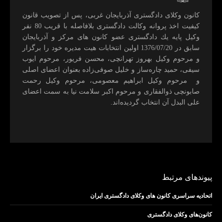
كانون وكلای دادگستری آذربايجان غربی، پس از تصويب قانون
كيفيت اخذ پروانه وكالت دادگستری بلافاصله با قريب 80 نفر
وكيل پايه يك دادگستری عضو كانون های مركز و آذربايجان
سابق در 1376/07/20 اولين انتخابات هيت مديره خود را برگزار
و مرحوم وکیل بهروز تهرانچی، محسن فريور، مرحوم ايوب
سيفی، حميد چاره‌ساز و خليل صوفی‌زاده بعنوان اعضای اصلی
و مرحوم وکیل ابراهيم معصومی، مرحوم وکیل رحمت
صابونچی ذوالفقاری و مرحوم اكبر سلامت نيا به سمت اعضای
علی البدل آن انتخاب گرديده‌اند.
پیوندهای مرتبط
اتحادیه سراسری کانون های وکلای دادگستری ایران
کانون‌های وکلای دادگستری