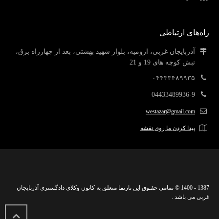
راه‌های ارتباطی
آذربایجان غربی، ارومیه، بلوار شهید بهشتی، بعد از چهارراه برق،
نبش کوچه های 19 و 21
۰۴۴۳۳۴۸۹۹۳۵
04433489936-9
westazar@gmail.com
پیدا کردن ما روی نقشه
1387 - 1400 © تمامی حقـوق این تارنما متعلق به کانون وکلای دادگستری آذربایجان
غربی می باشد .