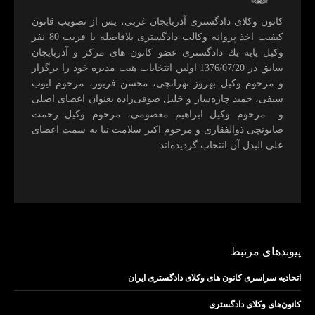
كانون وكلای دادگستری آذربايجان غربی، پس از تصويب قانون
كيفيت اخذ پروانه وكالت دادگستری بلافاصله با قريب 80 نفر
وكيل پايه يك دادگستری عضو كانون های مركز و آذربايجان
سابق در 1376/07/20 اولين انتخابات هيت مديره خود را برگزار
و مرحوم وکیل بهروز تهرانچی، محسن فريور، مرحوم ايوب
سيفی، حميد چاره‌ساز و خليل صوفی‌زاده بعنوان اعضای اصلی
و مرحوم وکیل ابراهيم معصومی، مرحوم وکیل رحمت
صابونچی ذوالفقاری و مرحوم اكبر سلامت نيا به سمت اعضای
علی البدل آن انتخاب گرديده‌اند.
پیوندهای مرتبط
اتحادیه سراسری کانون های وکلای دادگستری ایران
کانون‌های وکلای دادگستری