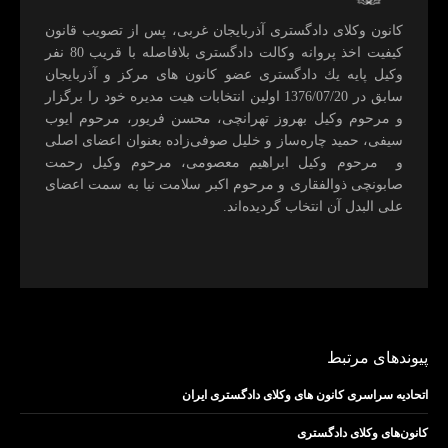
كانون وكلای دادگستری آذربايجان غربی، پس از تصويب قانون
كيفيت اخذ پروانه وكالت دادگستری بلافاصله با قريب 80 نفر
وكيل پايه يك دادگستری عضو كانون های مركز و آذربايجان
سابق در 1376/07/20 اولين انتخابات هيت مديره خود را برگزار
و مرحوم وکیل بهروز تهرانچی، محسن فريور، مرحوم ايوب
سيفی، حميد چاره‌ساز و خليل صوفی‌زاده بعنوان اعضای اصلی
و مرحوم وکیل ابراهيم معصومی، مرحوم وکیل رحمت
صابونچی ذوالفقاری و مرحوم اكبر سلامت نيا به سمت اعضای
علی البدل آن انتخاب گرديده‌اند.
پیوندهای مرتبط
اتحادیه سراسری کانون های وکلای دادگستری ایران
کانون‌های وکلای دادگستری