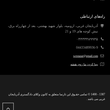
راه‌های ارتباطی
آذربایجان غربی، ارومیه، بلوار شهید بهشتی، بعد از چهارراه برق،
نبش کوچه های 19 و 21
۰۴۴۳۳۴۸۹۹۳۵
04433489936-9
westazar@gmail.com
پیدا کردن ما روی نقشه
1387 - 1400 © تمامی حقـوق این تارنما متعلق به کانون وکلای دادگستری آذربایجان
غربی می باشد .