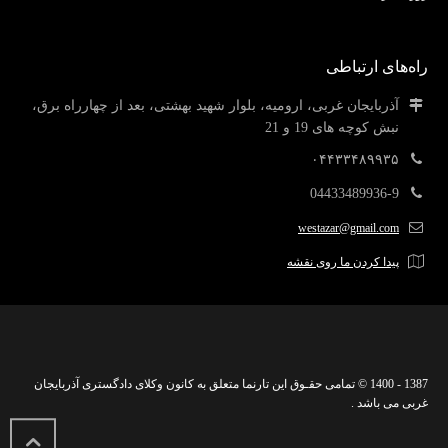
راه‌های ارتباطی
آذربایجان غربی، ارومیه، بلوار شهید بهشتی، بعد از چهارراه برق،
نبش کوچه های 19 و 21
۰۴۴۳۳۴۸۹۹۳۵
04433489936-9
westazar@gmail.com
پیدا کردن ما روی نقشه
1387 - 1400 © تمامی حقـوق این تارنما متعلق به کانون وکلای دادگستری آذربایجان
غربی می باشد .