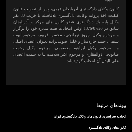
كانون وكلای دادگستری آذربايجان غربی، پس از تصويب قانون
كيفيت اخذ پروانه وكالت دادگستری بلافاصله با قريب 80 نفر
وكيل پايه يك دادگستری عضو كانون های مركز و آذربايجان
سابق در 1376/07/20 اولين انتخابات هيت مديره خود را برگزار
و مرحوم وکیل بهروز تهرانچی، محسن فريور، مرحوم ايوب
سيفی، حميد چاره‌ساز و خليل صوفی‌زاده بعنوان اعضای اصلی
و مرحوم وکیل ابراهيم معصومی، مرحوم وکیل رحمت
صابونچی ذوالفقاری و مرحوم اكبر سلامت نيا به سمت اعضای
علی البدل آن انتخاب گرديده‌اند.
پیوندهای مرتبط
اتحادیه سراسری کانون های وکلای دادگستری ایران
کانون‌های وکلای دادگستری