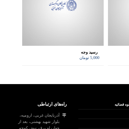
رسید وجه
5,000
تومان
راه‌های ارتباطی
وه قضائیه
آذربایجان غربی، ارومیه،
بلوار شهید بهشتی، بعد از
چهارراه برق، نبش کوچه