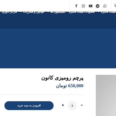
ا
هیئت مدیره
مصوبات هیئت مدیره
کمیسیون ها
قوانین و مقررات
مرکز داوری
پرچم رومیزی کانون
650,000
تومان
پرچم رومیزی کانون عدد
افزودن به سبد خرید