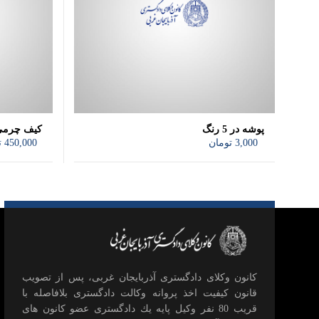
پوشه در 5 رنگ
کیف چرم
3,000
تومان
450,000
ت
كانون وكلای دادگستری آذربايجان غربی، پس از تصويب
قانون كيفيت اخذ پروانه وكالت دادگستری بلافاصله با
قريب 80 نفر وكيل پايه يك دادگستری عضو كانون های