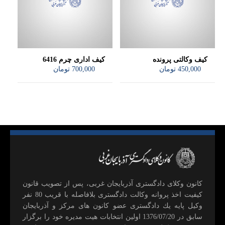
کیف وکالتی پرونده
کیف اداری چرم 6416
450,000
تومان
700,000
تومان
كانون وكلای دادگستری آذربايجان غربی، پس از تصويب قانون
كيفيت اخذ پروانه وكالت دادگستری بلافاصله با قريب 80 نفر
وكيل پايه يك دادگستری عضو كانون های مركز و آذربايجان
سابق در 1376/07/20 اولين انتخابات هيت مديره خود را برگزار