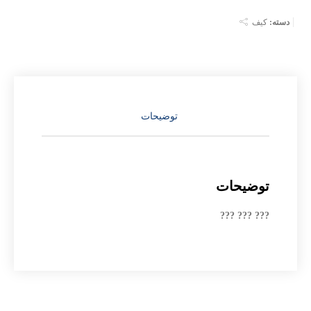
دسته:
کیف
توضیحات
توضیحات
??? ??? ???