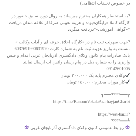
در خصوص تخلفات انتظامی)
?به استحضار همکاران محترم میرساند به روال دوره سابق حضور در
کارگاه کاملا «رایگان»بوده و هزینه تعیینی صرفا از علاقه مندان دریافت
*«گواهی آموزشی»*دریافت میگردد
?جهت سهولت ثبت نام در «کارگاه اخلاق حرفه ای و آداب وکالت »
،نسبت به واریز هزینه ثبت نام به شماره کارت 6037691990631970
بانک صادرات بنام کانون وکلای دادگستری آذربایجان غربی اقدام و فیش
واریزی را به شماره ذیل در پیام رسان واتس اپ ارسال نمایند
09142601005
وکلای محترم پایه یک:۳۰۰.۰۰۰ تومان
کاراموزان محترم:۱۵۰.۰۰۰ تومان
┏━━━?????━━━┓
‏?https://west-bar.ir
┗━━━?????
روابط عمومي كانون وكلاي دادگستري آذربايجان غربی