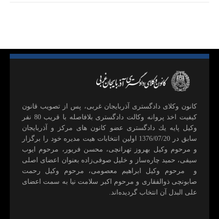
كانون وكلای دادگستری آذربايجان غربی، پس از تصويب قانون
كيفيت اخذ پروانه وكالت دادگستری بلافاصله با قريب 80 نفر
وكيل پايه يك دادگستری عضو كانون های مركز و آذربايجان
سابق در 1376/07/20 اولين انتخابات هيت مديره خود را برگزار
و مرحوم وکیل بهروز تهرانچی، محسن فريور، مرحوم ايوب
سيفی، حميد چاره‌ساز و خليل صوفی‌زاده بعنوان اعضای اصلی
و مرحوم وکیل ابراهيم معصومی، مرحوم وکیل رحمت
صابونچی ذوالفقاری و مرحوم اكبر سلامت نيا به سمت اعضای
علی البدل آن انتخاب گرديده‌اند.